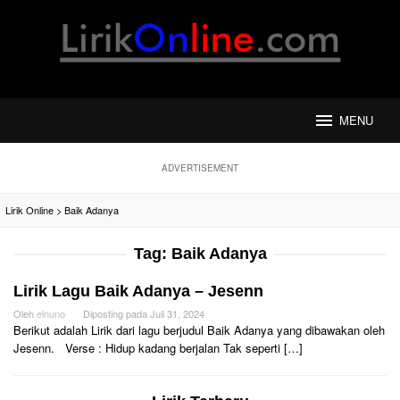
Loncat
ke
konten
MENU
ADVERTISEMENT
Lirik Online
>
Baik Adanya
Tag:
Baik Adanya
Lirik Lagu Baik Adanya – Jesenn
Oleh
elnuno
Diposting pada
Juli 31, 2024
Berikut adalah Lirik dari lagu berjudul Baik Adanya yang dibawakan oleh
Jesenn. Verse : Hidup kadang berjalan Tak seperti […]