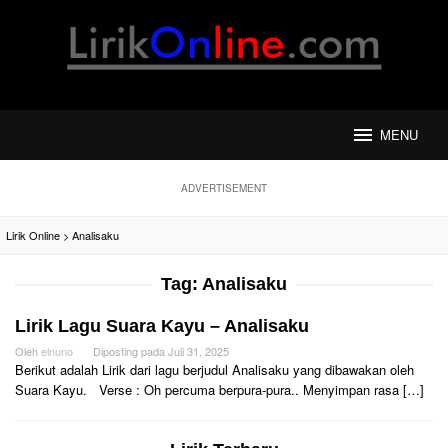
Loncat
ke
konten
MENU
ADVERTISEMENT
Lirik Online
>
Analisaku
Tag:
Analisaku
Lirik Lagu Suara Kayu – Analisaku
Oleh
elnuno
Diposting pada
Juli 31, 2025
Berikut adalah Lirik dari lagu berjudul Analisaku yang dibawakan oleh
Suara Kayu. Verse : Oh percuma berpura-pura.. Menyimpan rasa […]