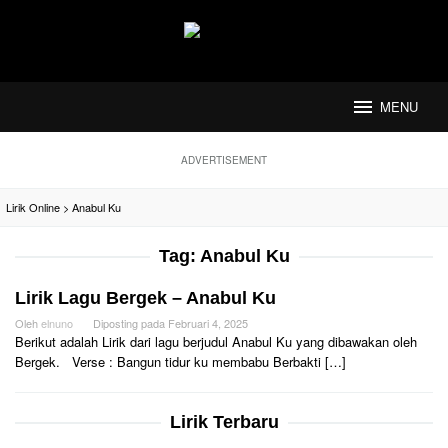
Loncat
ke
konten
MENU
ADVERTISEMENT
Lirik Online
>
Anabul Ku
Tag:
Anabul Ku
Lirik Lagu Bergek – Anabul Ku
Oleh
elnuno
Diposting pada
Februari 4, 2025
Berikut adalah Lirik dari lagu berjudul Anabul Ku yang dibawakan oleh
Bergek. Verse : Bangun tidur ku membabu Berbakti […]
Lirik Terbaru