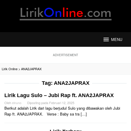
Loncat
ke
konten
MENU
ADVERTISEMENT
Lirik Online
>
ANA2JAPRAX
Tag:
ANA2JAPRAX
Lirik Lagu Sulo – Jubi Rap ft. ANA2JAPRAX
Oleh
elnuno
Diposting pada
Februari 12, 2025
Berikut adalah Lirik dari lagu berjudul Sulo yang dibawakan oleh Jubi
Rap ft. ANA2JAPRAX. Verse : Baby sa tra […]