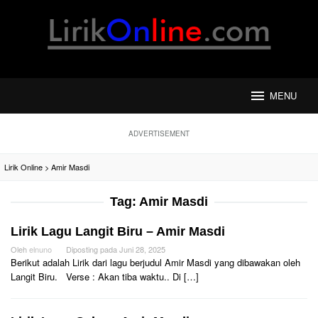
Loncat
ke
konten
MENU
ADVERTISEMENT
Lirik Online
>
Amir Masdi
Tag:
Amir Masdi
Lirik Lagu Langit Biru – Amir Masdi
Oleh
elnuno
Diposting pada
Juni 28, 2025
Berikut adalah Lirik dari lagu berjudul Amir Masdi yang dibawakan oleh
Langit Biru. Verse : Akan tiba waktu.. Di […]