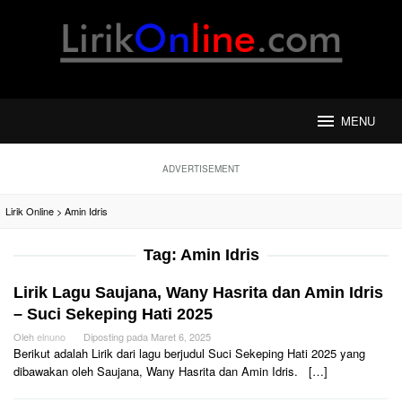
Loncat
ke
konten
MENU
ADVERTISEMENT
Lirik Online
>
Amin Idris
Tag:
Amin Idris
Lirik Lagu Saujana, Wany Hasrita dan Amin Idris
– Suci Sekeping Hati 2025
Oleh
elnuno
Diposting pada
Maret 6, 2025
Berikut adalah Lirik dari lagu berjudul Suci Sekeping Hati 2025 yang
dibawakan oleh Saujana, Wany Hasrita dan Amin Idris. […]