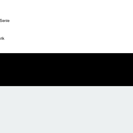
 Senie
rik