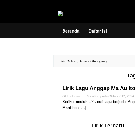
Loncat
ke
konten
Beranda
Daftar Isi
Lirik Online
>
Alyssa Sitanggang
Ta
Lirik Lagu Anggap Ma Au It
Oleh
elnuno
Diposting pada
Oktober 12, 2024
Berikut adalah Lirik dari lagu berjudul
Maaf hon […]
Lirik Terbaru