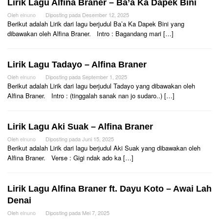
Lirik Lagu Alfina Braner – Ba’a Ka Dapek Bini
Oleh
elnuno
Diposting pada
Desember 12, 2025
Berikut adalah Lirik dari lagu berjudul Ba’a Ka Dapek Bini yang
dibawakan oleh Alfina Braner. Intro : Bagandang mari […]
Lirik Lagu Tadayo – Alfina Braner
Oleh
elnuno
Diposting pada
September 1, 2025
Berikut adalah Lirik dari lagu berjudul Tadayo yang dibawakan oleh
Alfina Braner. Intro : (tinggalah sanak nan jo sudaro..) […]
Lirik Lagu Aki Suak – Alfina Braner
Oleh
elnuno
Diposting pada
Juni 15, 2025
Berikut adalah Lirik dari lagu berjudul Aki Suak yang dibawakan oleh
Alfina Braner. Verse : Gigi ndak ado ka […]
Lirik Lagu Alfina Braner ft. Dayu Koto – Awai Lah
Denai
Oleh
elnuno
Diposting pada
Mei 7, 2025