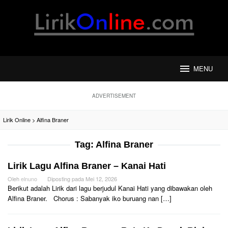
Loncat
ke
konten
MENU
ADVERTISEMENT
Lirik Online
>
Alfina Braner
Tag:
Alfina Braner
Lirik Lagu Alfina Braner – Kanai Hati
Oleh
elnuno
Diposting pada
Mei 12, 2026
Berikut adalah Lirik dari lagu berjudul Kanai Hati yang dibawakan oleh
Alfina Braner. Chorus : Sabanyak iko buruang nan […]