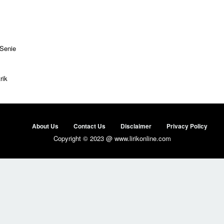
 Senie
rik
About Us
Contact Us
Disclaimer
Privacy Policy
Copyright © 2023 @ www.lirikonline.com