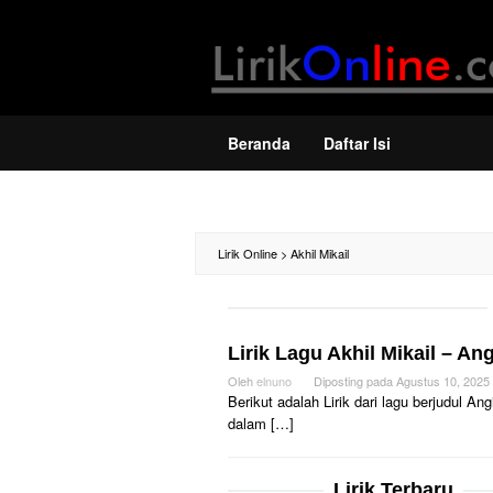
Loncat
ke
konten
Beranda
Daftar Isi
Lirik Online
>
Akhil Mikail
Lirik Lagu Akhil Mikail – An
Oleh
elnuno
Diposting pada
Agustus 10, 2025
Berikut adalah Lirik dari lagu berjudul A
dalam […]
Lirik Terbaru