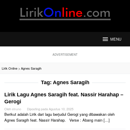
Loncat
ke
konten
MENU
ADVERTISEMENT
Lirik Online
>
Agnes Saragih
Tag:
Agnes Saragih
Lirik Lagu Agnes Saragih feat. Nassir Harahap –
Gerogi
Oleh
elnuno
Diposting pada
Agustus 10, 2025
Berikut adalah Lirik dari lagu berjudul Gerogi yang dibawakan oleh
Agnes Saragih feat. Nassir Harahap. Verse : Abang main […]