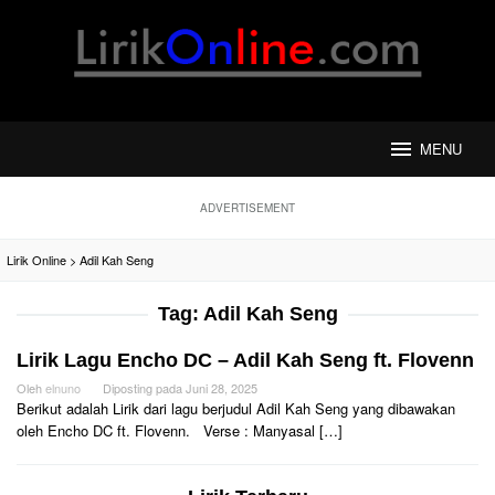
Loncat
ke
konten
MENU
ADVERTISEMENT
Lirik Online
>
Adil Kah Seng
Tag:
Adil Kah Seng
Lirik Lagu Encho DC – Adil Kah Seng ft. Flovenn
Oleh
elnuno
Diposting pada
Juni 28, 2025
Berikut adalah Lirik dari lagu berjudul Adil Kah Seng yang dibawakan
oleh Encho DC ft. Flovenn. Verse : Manyasal […]