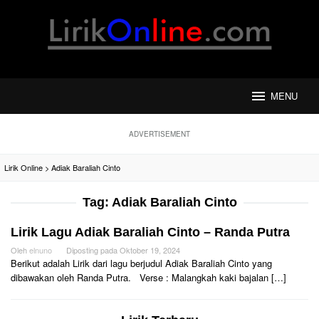
Loncat
ke
konten
MENU
ADVERTISEMENT
Lirik Online
>
Adiak Baraliah Cinto
Tag:
Adiak Baraliah Cinto
Lirik Lagu Adiak Baraliah Cinto – Randa Putra
Oleh
elnuno
Diposting pada
Oktober 19, 2024
Berikut adalah Lirik dari lagu berjudul Adiak Baraliah Cinto yang
dibawakan oleh Randa Putra. Verse : Malangkah kaki bajalan […]