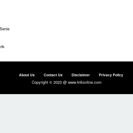
 Senie
rik
About Us
Contact Us
Disclaimer
Privacy Policy
Copyright © 2023 @ www.lirikonline.com