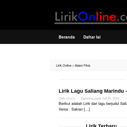
Loncat
ke
konten
Beranda
Daftar Isi
Lirik Online
>
Adam Fikia
Lirik Lagu Saliang Marindu 
Oleh
elnuno
Diposting pada
Juli 29, 2024
Berikut adalah Lirik dari lagu berjudul 
Verse : Sakian […]
Lirik Terbaru