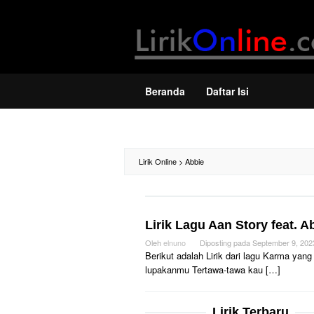
Loncat
ke
konten
Beranda
Daftar Isi
Lirik Online
>
Abbie
Lirik Lagu Aan Story feat. 
Oleh
elnuno
Diposting pada
September 9, 202
Berikut adalah Lirik dari lagu Karma yan
lupakanmu Tertawa-tawa kau […]
Lirik Terbaru