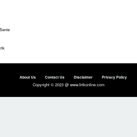
 Senie
rik
About Us
Contact Us
Disclaimer
Privacy Policy
Copyright © 2023 @ www.lirikonline.com