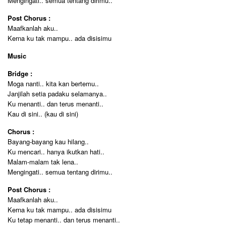
Mengingati.. semua tentang dirimu..
Post Chorus :
Maafkanlah aku..
Kerna ku tak mampu.. ada disisimu
Music
Bridge :
Moga nanti.. kita kan bertemu..
Janjilah setia padaku selamanya..
Ku menanti.. dan terus menanti..
Kau di sini.. (kau di sini)
Chorus :
Bayang-bayang kau hilang..
Ku mencari.. hanya ikutkan hati..
Malam-malam tak lena..
Mengingati.. semua tentang dirimu..
Post Chorus :
Maafkanlah aku..
Kerna ku tak mampu.. ada disisimu
Ku tetap menanti.. dan terus menanti..