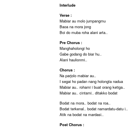
Interlude
Verse :
Mabiar au molo jumpangmu
Baoa na mora jong
Boi do muba roha alani arta..
Pre Chorus :
Manghaholongi ho
Gabe godang do biar hu..
Alani haulionmi..
Chorus :
Na parjolo mabiar au..
I segai ho padan nang holongta nadua
Mabiar au.. rohami i buat orang ketiga..
Mabiar au.. cintami.. ditakko bodat
Bodat na mora.. bodat na roa..
Bodat terkenal.. bodat namardatu-datu i..
Atik na bodat na mardasi..
Post Chorus :