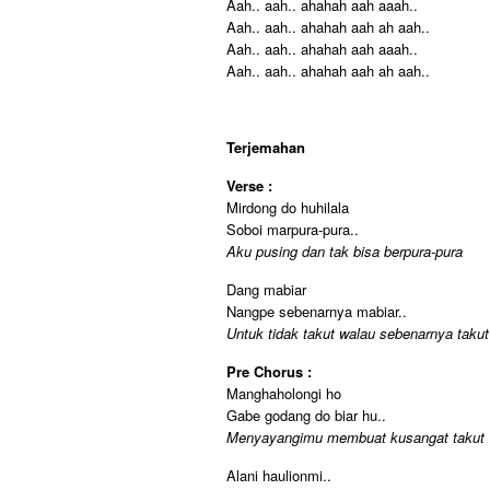
Aah.. aah.. ahahah aah aaah..
Aah.. aah.. ahahah aah ah aah..
Aah.. aah.. ahahah aah aaah..
Aah.. aah.. ahahah aah ah aah..
Terjemahan
Verse :
Mirdong do huhilala
Soboi marpura-pura..
Aku pusing dan tak bisa berpura-pura
Dang mabiar
Nangpe sebenarnya mabiar..
Untuk tidak takut walau sebenarnya takut
Pre Chorus :
Manghaholongi ho
Gabe godang do biar hu..
Menyayangimu membuat kusangat takut
Alani haulionmi..