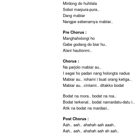
Mirdong do huhilala
Soboi marpura-pura..
Dang mabiar
Nangpe sebenarnya mabiar..
Pre Chorus :
Manghaholongi ho
Gabe godang do biar hu..
Alani haulionmi..
Chorus :
Na parjolo mabiar au..
I segai ho padan nang holongta nadua
Mabiar au.. rohami i buat orang ketiga..
Mabiar au.. cintami.. ditakko bodat
Bodat na mora.. bodat na roa..
Bodat terkenal.. bodat namardatu-datu i..
Atik na bodat na mardasi..
Post Chorus :
Aah.. aah.. ahahah aah aaah..
Aah.. aah.. ahahah aah ah aah..