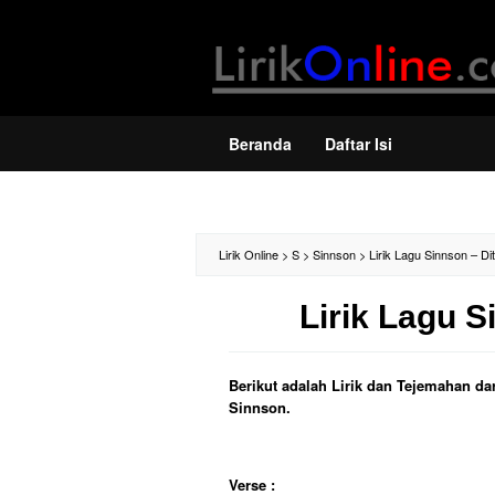
Loncat
ke
konten
Beranda
Daftar Isi
Lirik Online
>
S
>
Sinnson
>
Lirik Lagu Sinnson – D
Lirik Lagu 
Berikut adalah Lirik dan Tejemahan da
Sinnson.
Verse :