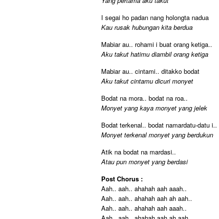
Yang pertama aku takut
I segai ho padan nang holongta nadua
Kau rusak hubungan kita berdua
Mabiar au.. rohami i buat orang ketiga..
Aku takut hatimu diambil orang ketiga
Mabiar au.. cintami.. ditakko bodat
Aku takut cintamu dicuri monyet
Bodat na mora.. bodat na roa..
Monyet yang kaya monyet yang jelek
Bodat terkenal.. bodat namardatu-datu i..
Monyet terkenal monyet yang berdukun
Atik na bodat na mardasi..
Atau pun monyet yang berdasi
Post Chorus :
Aah.. aah.. ahahah aah aaah..
Aah.. aah.. ahahah aah ah aah..
Aah.. aah.. ahahah aah aaah..
Aah.. aah.. ahahah aah ah aah..