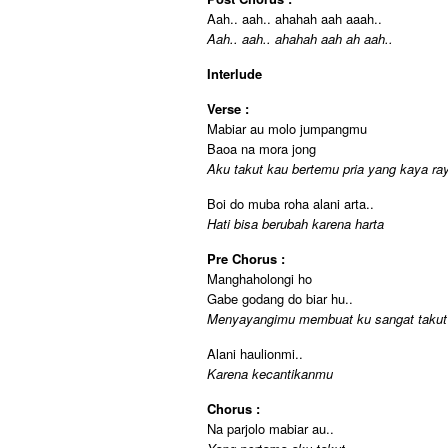
Aah.. aah.. ahahah aah aaah..
Aah.. aah.. ahahah aah ah aah..
Interlude
Verse :
Mabiar au molo jumpangmu
Baoa na mora jong
Aku takut kau bertemu pria yang kaya ra
Boi do muba roha alani arta..
Hati bisa berubah karena harta
Pre Chorus :
Manghaholongi ho
Gabe godang do biar hu..
Menyayangimu membuat ku sangat takut
Alani haulionmi..
Karena kecantikanmu
Chorus :
Na parjolo mabiar au..