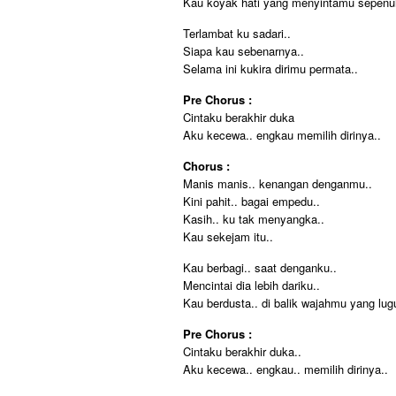
Kau koyak hati yang menyintamu sepenuh
Terlambat ku sadari..
Siapa kau sebenarnya..
Selama ini kukira dirimu permata..
Pre Chorus :
Cintaku berakhir duka
Aku kecewa.. engkau memilih dirinya..
Chorus :
Manis manis.. kenangan denganmu..
Kini pahit.. bagai empedu..
Kasih.. ku tak menyangka..
Kau sekejam itu..
Kau berbagi.. saat denganku..
Mencintai dia lebih dariku..
Kau berdusta.. di balik wajahmu yang lug
Pre Chorus :
Cintaku berakhir duka..
Aku kecewa.. engkau.. memilih dirinya..