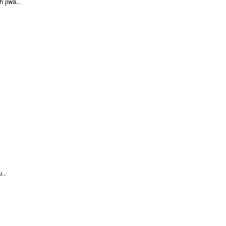
 jiwa..
u..