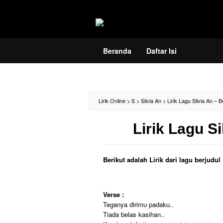
Loncat
ke
konten
Beranda
Daftar Isi
Lirik Online
>
S
>
Silvia An
>
Lirik Lagu Silvia An – 
Lirik Lagu S
Berikut adalah Lirik dari lagu berjudu
Verse :
Teganya dirimu padaku..
Tiada belas kasihan..