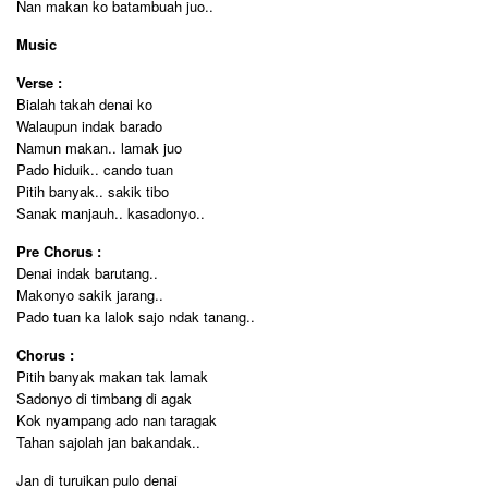
Nan makan ko batambuah juo..
Music
Verse :
Bialah takah denai ko
Walaupun indak barado
Namun makan.. lamak juo
Pado hiduik.. cando tuan
Pitih banyak.. sakik tibo
Sanak manjauh.. kasadonyo..
Pre Chorus :
Denai indak barutang..
Makonyo sakik jarang..
Pado tuan ka lalok sajo ndak tanang..
Chorus :
Pitih banyak makan tak lamak
Sadonyo di timbang di agak
Kok nyampang ado nan taragak
Tahan sajolah jan bakandak..
Jan di turuikan pulo denai