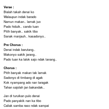
Verse :
Bialah takah denai ko
Walaupun indak barado
Namun makan.. lamak juo
Pado hiduik.. cando tuan
Pitih banyak.. sakik tibo
Sanak manjauh.. kasadonyo..
Pre Chorus :
Denai indak barutang..
Makonyo sakik jarang..
Pado tuan ka lalok sajo ndak tanang..
Chorus :
Pitih banyak makan tak lamak
Sadonyo di timbang di agak
Kok nyampang ado nan taragak
Tahan sajolah jan bakandak..
Jan di turuikan pulo denai
Pado panyakik nan ka tibo
Caliak samba raso ndak sampai