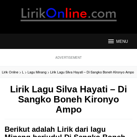
Loncat
ke
konten
MENU
ADVERTISEMENT
Lirik Online
>
L
>
Lagu Minang
>
Lirik Lagu Silva Hayati – Di Sangko Boneh Kironyo Ampo
Lirik Lagu Silva Hayati – Di
Sangko Boneh Kironyo
Ampo
Berikut adalah Lirik dari lagu