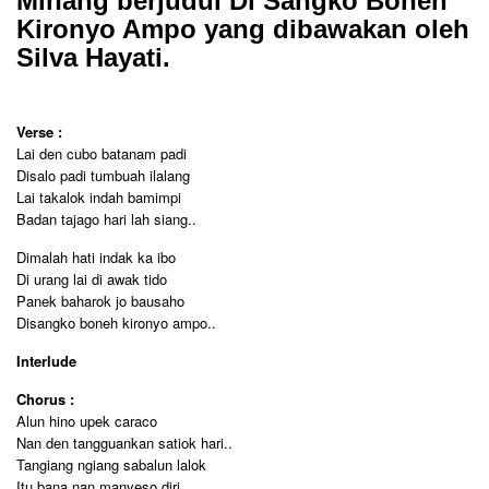
Minang berjudul Di Sangko Boneh
Kironyo Ampo yang dibawakan oleh
Silva Hayati.
Verse :
Lai den cubo batanam padi
Disalo padi tumbuah ilalang
Lai takalok indah bamimpi
Badan tajago hari lah siang..
Dimalah hati indak ka ibo
Di urang lai di awak tido
Panek baharok jo bausaho
Disangko boneh kironyo ampo..
Interlude
Chorus :
Alun hino upek caraco
Nan den tangguankan satiok hari..
Tangiang ngiang sabalun lalok
Itu bana nan manyeso diri..