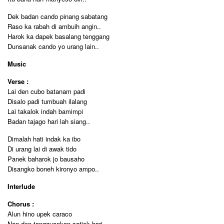
Dek badan cando pinang sabatang
Raso ka rabah di ambuih angin..
Harok ka dapek basalang tenggang
Dunsanak cando yo urang lain..
Music
Verse :
Lai den cubo batanam padi
Disalo padi tumbuah ilalang
Lai takalok indah bamimpi
Badan tajago hari lah siang..
Dimalah hati indak ka ibo
Di urang lai di awak tido
Panek baharok jo bausaho
Disangko boneh kironyo ampo..
Interlude
Chorus :
Alun hino upek caraco
Nan den tangguankan satiok hari..