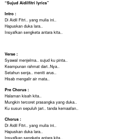
“Sujud Aidilfitri lyrics”
Intro :
Di Aidil Fitri.. yang mulia ini..
Hapuskan duka lara..
Insyafkan sengketa antara kita..
Verse :
Syawal menjelma.. sujud ku pinta..
Keampunan rahmat dari..Nya..
Setahun senja.. meniti arus..
Hisab mengalir air mata..
Pre Chorus :
Halaman kisah kita..
Mungkin tercoret prasangka yang duka..
Ku susun sepuluh jari.. tanda kemaafan..
Chorus :
Di Aidil Fitri.. yang mulia ini..
Hapuskan duka lara..
Insyafkan sengketa antara kita..