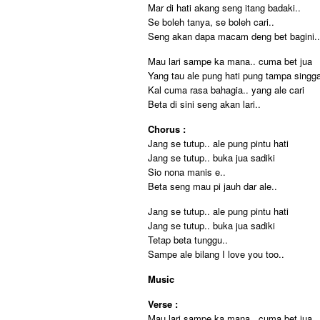
Mar di hati akang seng itang badaki..
Se boleh tanya, se boleh cari..
Seng akan dapa macam deng bet bagini..
Mau lari sampe ka mana.. cuma bet jua
Yang tau ale pung hati pung tampa singga
Kal cuma rasa bahagia.. yang ale cari
Beta di sini seng akan lari..
Chorus :
Jang se tutup.. ale pung pintu hati
Jang se tutup.. buka jua sadiki
Sio nona manis e..
Beta seng mau pi jauh dar ale..
Jang se tutup.. ale pung pintu hati
Jang se tutup.. buka jua sadiki
Tetap beta tunggu..
Sampe ale bilang I love you too..
Music
Verse :
Mau lari sampe ka mana.. cuma bet jua