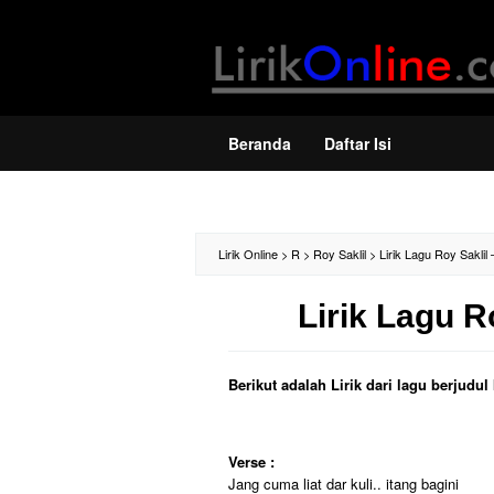
Loncat
ke
konten
Beranda
Daftar Isi
Lirik Online
>
R
>
Roy Saklil
>
Lirik Lagu Roy Saklil 
Lirik Lagu R
Berikut adalah Lirik dari lagu berjudu
Verse :
Jang cuma liat dar kuli.. itang bagini