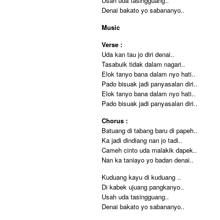
Usah uda tasingguang..
Denai bakato yo sabananyo..
Music
Verse :
Uda kan tau jo diri denai..
Tasabuik tidak dalam nagari..
Elok tanyo bana dalam nyo hati..
Pado bisuak jadi panyasalan diri..
Elok tanyo bana dalam nyo hati..
Pado bisuak jadi panyasalan diri..
Chorus :
Batuang di tabang baru di papeh..
Ka jadi dindiang nan jo tadi..
Cameh cinto uda malakik dapek..
Nan ka taniayo yo badan denai..
Kuduang kayu di kuduang ..
Di kabek ujuang pangkanyo..
Usah uda tasingguang..
Denai bakato yo sabananyo..