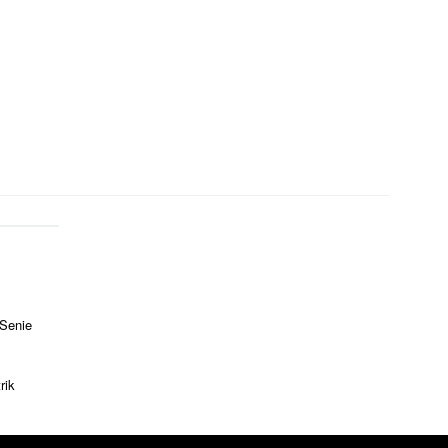
 Senie
rik