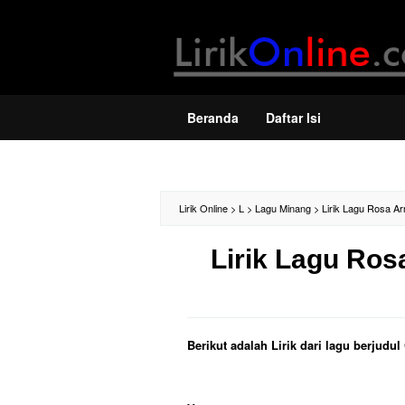
Loncat
ke
konten
Beranda
Daftar Isi
Lirik Online
>
L
>
Lagu Minang
>
Lirik Lagu Rosa A
Lirik Lagu Ros
Berikut adalah Lirik dari lagu berjud