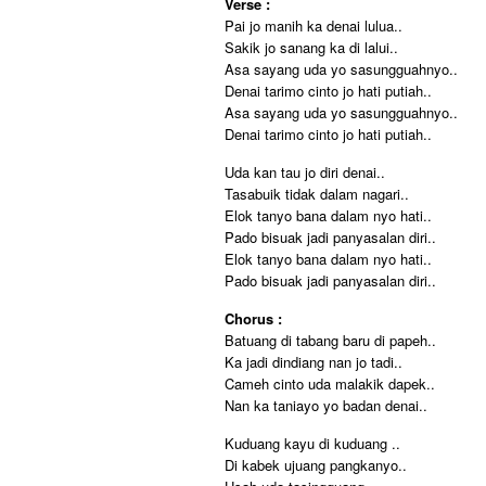
Verse :
Pai jo manih ka denai lulua..
Sakik jo sanang ka di lalui..
Asa sayang uda yo sasungguahnyo..
Denai tarimo cinto jo hati putiah..
Asa sayang uda yo sasungguahnyo..
Denai tarimo cinto jo hati putiah..
Uda kan tau jo diri denai..
Tasabuik tidak dalam nagari..
Elok tanyo bana dalam nyo hati..
Pado bisuak jadi panyasalan diri..
Elok tanyo bana dalam nyo hati..
Pado bisuak jadi panyasalan diri..
Chorus :
Batuang di tabang baru di papeh..
Ka jadi dindiang nan jo tadi..
Cameh cinto uda malakik dapek..
Nan ka taniayo yo badan denai..
Kuduang kayu di kuduang ..
Di kabek ujuang pangkanyo..