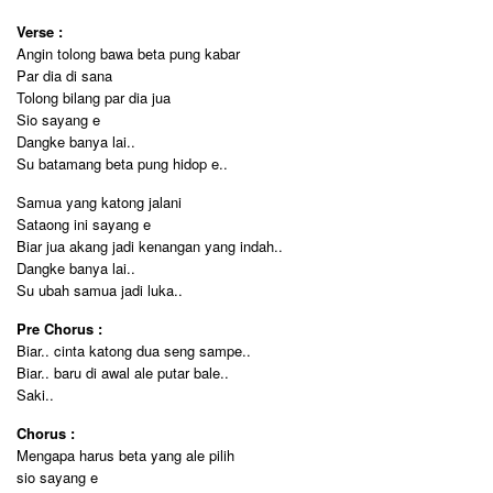
Verse :
Angin tolong bawa beta pung kabar
Par dia di sana
Tolong bilang par dia jua
Sio sayang e
Dangke banya lai..
Su batamang beta pung hidop e..
Samua yang katong jalani
Sataong ini sayang e
Biar jua akang jadi kenangan yang indah..
Dangke banya lai..
Su ubah samua jadi luka..
Pre Chorus :
Biar.. cinta katong dua seng sampe..
Biar.. baru di awal ale putar bale..
Saki..
Chorus :
Mengapa harus beta yang ale pilih
sio sayang e