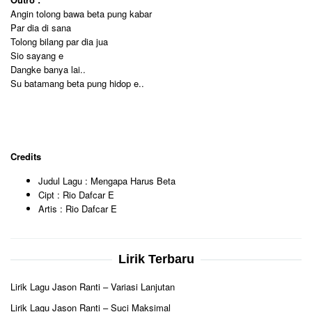
Angin tolong bawa beta pung kabar
Par dia di sana
Tolong bilang par dia jua
Sio sayang e
Dangke banya lai..
Su batamang beta pung hidop e..
Credits
Judul Lagu : Mengapa Harus Beta
Cipt : Rio Dafcar E
Artis : Rio Dafcar E
Lirik Terbaru
Lirik Lagu Jason Ranti – Variasi Lanjutan
Lirik Lagu Jason Ranti – Suci Maksimal