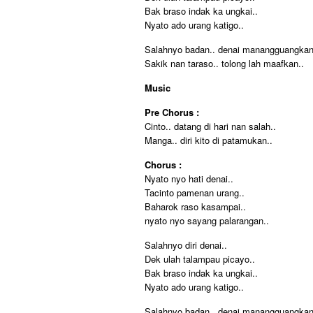
Bak braso indak ka ungkai..
Nyato ado urang katigo..
Salahnyo badan.. denai manangguangkan
Sakik nan taraso.. tolong lah maafkan..
Music
Pre Chorus :
Cinto.. datang di hari nan salah..
Manga.. diri kito di patamukan..
Chorus :
Nyato nyo hati denai..
Tacinto pamenan urang..
Baharok raso kasampai..
nyato nyo sayang palarangan..
Salahnyo diri denai..
Dek ulah talampau picayo..
Bak braso indak ka ungkai..
Nyato ado urang katigo..
Salahnyo badan.. denai manangguangkan