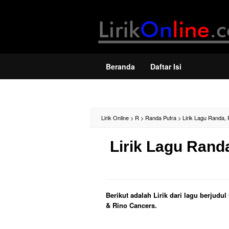
Loncat
ke
konten
Beranda
Daftar Isi
Lirik Online
>
R
>
Randa Putra
>
Lirik Lagu Randa, 
Lirik Lagu Rand
Berikut adalah Lirik dari lagu berjudu
& Rino Cancers.