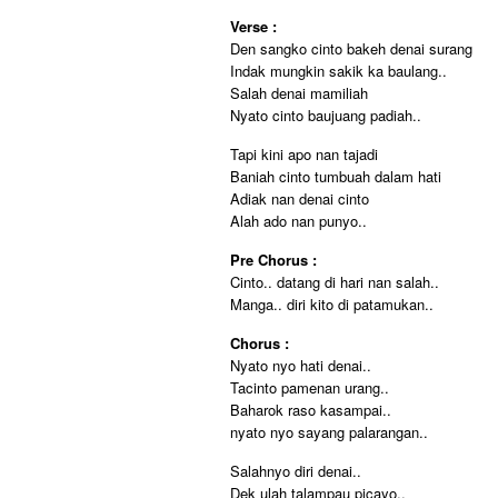
Verse :
Den sangko cinto bakeh denai surang
Indak mungkin sakik ka baulang..
Salah denai mamiliah
Nyato cinto baujuang padiah..
Tapi kini apo nan tajadi
Baniah cinto tumbuah dalam hati
Adiak nan denai cinto
Alah ado nan punyo..
Pre Chorus :
Cinto.. datang di hari nan salah..
Manga.. diri kito di patamukan..
Chorus :
Nyato nyo hati denai..
Tacinto pamenan urang..
Baharok raso kasampai..
nyato nyo sayang palarangan..
Salahnyo diri denai..
Dek ulah talampau picayo..