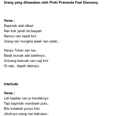
Urang yang dibawakan oleh Pinki Prananda Feat Gienzany.
Verse :
Bapintak alah dibari
Nan kok jariah lai baupah
Namun nan tajadi kini
Urang nan mungkia awak nan salah..
Hanyo Tuhan nan tau..
Baiak buruak ado balehnyo..
Untuang baisuak nan rugi kini
Oi uda.. dapek labonyo..
Interlude
Verse :
Lah bajalan nan jo kandaknyo
Tapi bapintak mambaok pulo..
Bilo kalabiah punyo kito
Jikoknyo urang nan bakuaso..