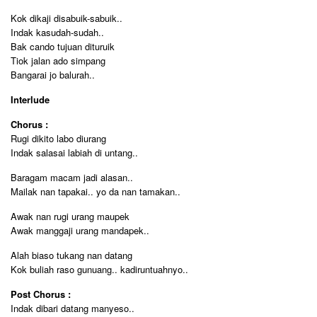
Kok dikaji disabuik-sabuik..
Indak kasudah-sudah..
Bak cando tujuan dituruik
Tiok jalan ado simpang
Bangarai jo balurah..
Interlude
Chorus :
Rugi dikito labo diurang
Indak salasai labiah di untang..
Baragam macam jadi alasan..
Mailak nan tapakai.. yo da nan tamakan..
Awak nan rugi urang maupek
Awak manggaji urang mandapek..
Alah biaso tukang nan datang
Kok buliah raso gunuang.. kadiruntuahnyo..
Post Chorus :
Indak dibari datang manyeso..