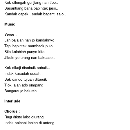
Kok dilengah gunjiang nan tibo..
Basantiang bana bapintak jaso..
Kandak dapek.. sudah baganti sajo..
Music
Verse :
Lah bajalan nan jo kandaknyo
Tapi bapintak mambaok pulo..
Bilo kalabiah punyo kito
Jikoknyo urang nan bakuaso..
Kok dikaji disabuik-sabuik..
Indak kasudah-sudah..
Bak cando tujuan dituruik
Tiok jalan ado simpang
Bangarai jo balurah..
Interlude
Chorus :
Rugi dikito labo diurang
Indak salasai labiah di untang..