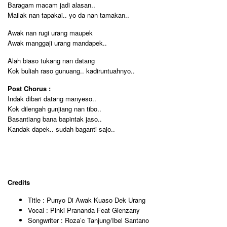
Baragam macam jadi alasan..
Mailak nan tapakai.. yo da nan tamakan..
Awak nan rugi urang maupek
Awak manggaji urang mandapek..
Alah biaso tukang nan datang
Kok buliah raso gunuang.. kadiruntuahnyo..
Post Chorus :
Indak dibari datang manyeso..
Kok dilengah gunjiang nan tibo..
Basantiang bana bapintak jaso..
Kandak dapek.. sudah baganti sajo..
Credits
Title : Punyo Di Awak Kuaso Dek Urang
Vocal : Pinki Prananda Feat Gienzany
Songwriter : Roza’c Tanjung/Ibel Santano