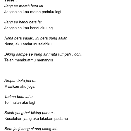
Jang se marah beta lai..
Janganlah kau marah padaku lagi
Jang se benci beta lai..
Janganlah kau benci aku lagi
Nona beta sadar.. ini beta pung salah
Nona, aku sadar ini salahku
Biking sampe se pung air mata tumpah.. ooh..
Telah membuatmu menangis
Ampun beta jua e..
Maafkan aku juga
Tarima beta lai e..
Terimalah aku lagi
Salah yang bet biking par se..
Kesalahan yang aku lakukan padamu
Beta janji seng akang ulang lai..