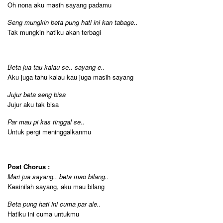
Oh nona aku masih sayang padamu
Seng mungkin beta pung hati ini kan tabage..
Tak mungkin hatiku akan terbagi
Beta jua tau kalau se.. sayang e..
Aku juga tahu kalau kau juga masih sayang
Jujur beta seng bisa
Jujur aku tak bisa
Par mau pi kas tinggal se..
Untuk pergi meninggalkanmu
Post Chorus :
Mari jua sayang.. beta mao bilang..
Kesinilah sayang, aku mau bilang
Beta pung hati ini cuma par ale..
Hatiku ini cuma untukmu