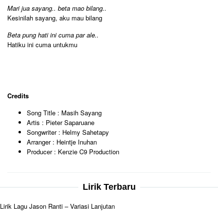
Mari jua sayang.. beta mao bilang..
Kesinilah sayang, aku mau bilang
Beta pung hati ini cuma par ale..
Hatiku ini cuma untukmu
Credits
Song Title : Masih Sayang
Artis : Pieter Saparuane
Songwriter : Helmy Sahetapy
Arranger : Heintje Inuhan
Producer : Kenzie C9 Production
Lirik Terbaru
Lirik Lagu Jason Ranti – Variasi Lanjutan