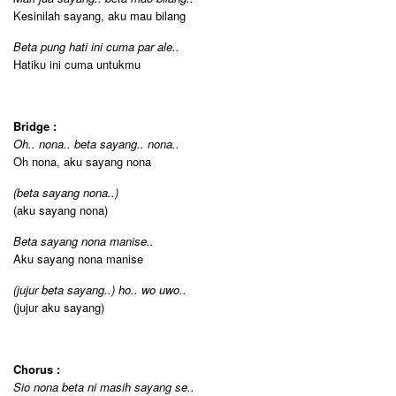
Kesinilah sayang, aku mau bilang
Beta pung hati ini cuma par ale..
Hatiku ini cuma untukmu
Bridge :
Oh.. nona.. beta sayang.. nona..
Oh nona, aku sayang nona
(beta sayang nona..)
(aku sayang nona)
Beta sayang nona manise..
Aku sayang nona manise
(jujur beta sayang..) ho.. wo uwo..
(jujur aku sayang)
Chorus :
Sio nona beta ni masih sayang se..