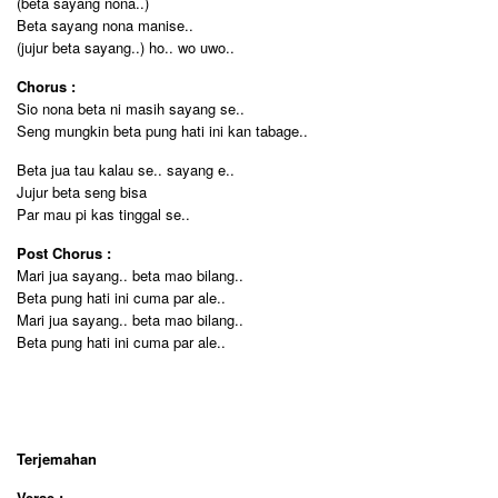
(beta sayang nona..)
Beta sayang nona manise..
(jujur beta sayang..) ho.. wo uwo..
Chorus :
Sio nona beta ni masih sayang se..
Seng mungkin beta pung hati ini kan tabage..
Beta jua tau kalau se.. sayang e..
Jujur beta seng bisa
Par mau pi kas tinggal se..
Post Chorus :
Mari jua sayang.. beta mao bilang..
Beta pung hati ini cuma par ale..
Mari jua sayang.. beta mao bilang..
Beta pung hati ini cuma par ale..
Terjemahan
Verse :