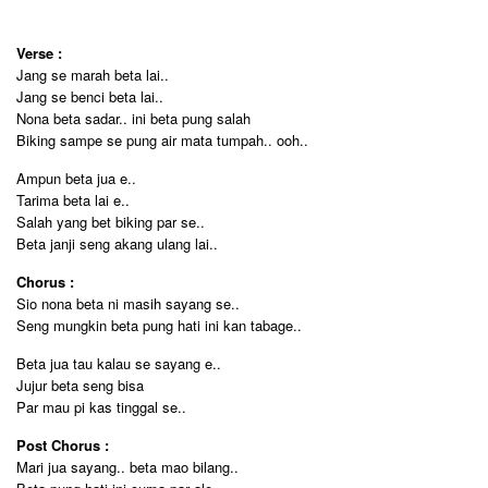
Verse :
Jang se marah beta lai..
Jang se benci beta lai..
Nona beta sadar.. ini beta pung salah
Biking sampe se pung air mata tumpah.. ooh..
Ampun beta jua e..
Tarima beta lai e..
Salah yang bet biking par se..
Beta janji seng akang ulang lai..
Chorus :
Sio nona beta ni masih sayang se..
Seng mungkin beta pung hati ini kan tabage..
Beta jua tau kalau se sayang e..
Jujur beta seng bisa
Par mau pi kas tinggal se..
Post Chorus :
Mari jua sayang.. beta mao bilang..