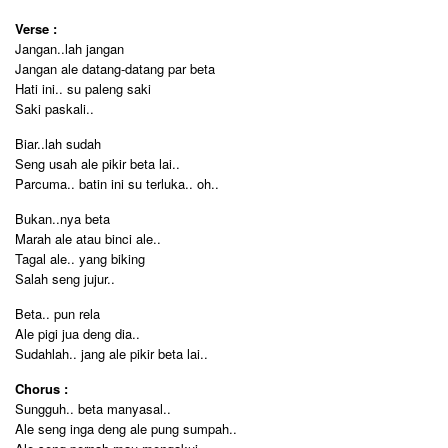
Verse :
Jangan..lah jangan
Jangan ale datang-datang par beta
Hati ini.. su paleng saki
Saki paskali..
Biar..lah sudah
Seng usah ale pikir beta lai..
Parcuma.. batin ini su terluka.. oh..
Bukan..nya beta
Marah ale atau binci ale..
Tagal ale.. yang biking
Salah seng jujur..
Beta.. pun rela
Ale pigi jua deng dia..
Sudahlah.. jang ale pikir beta lai..
Chorus :
Sungguh.. beta manyasal..
Ale seng inga deng ale pung sumpah..