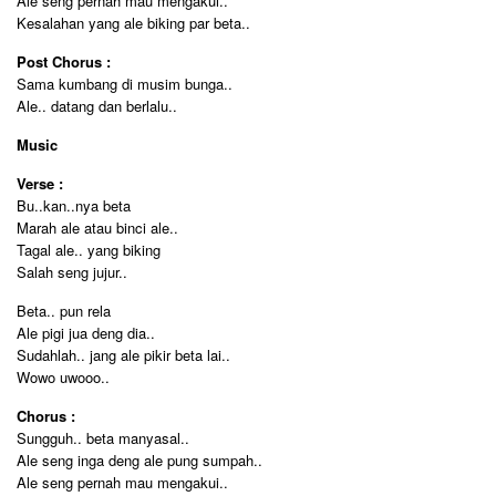
Ale seng pernah mau mengakui..
Kesalahan yang ale biking par beta..
Post Chorus :
Sama kumbang di musim bunga..
Ale.. datang dan berlalu..
Music
Verse :
Bu..kan..nya beta
Marah ale atau binci ale..
Tagal ale.. yang biking
Salah seng jujur..
Beta.. pun rela
Ale pigi jua deng dia..
Sudahlah.. jang ale pikir beta lai..
Wowo uwooo..
Chorus :
Sungguh.. beta manyasal..
Ale seng inga deng ale pung sumpah..
Ale seng pernah mau mengakui..