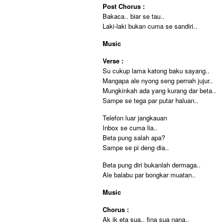
Post Chorus :
Bakaca.. biar se tau..
Laki-laki bukan cuma se sandiri..
Music
Verse :
Su cukup lama katong baku sayang..
Mangapa ale nyong seng pernah jujur..
Mungkinkah ada yang kurang dar beta..
Sampe se tega par putar haluan..
Telefon luar jangkauan
Inbox se cuma lia..
Beta pung salah apa?
Sampe se pi deng dia..
Beta pung diri bukanlah dermaga..
Ale balabu par bongkar muatan..
Music
Chorus :
Ak ik eta sua.. fina sua nana..