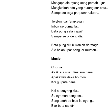
Mangapa ale nyong seng pernah jujur..
Mungkinkah ada yang kurang dar beta..
Sampe se tega par putar haluan..
Telefon luar jangkauan
Inbox se cuma lia..
Beta pung salah apa?
Sampe se pi deng dia..
Beta pung diri bukanlah dermaga..
Ale balabu par bongkar muatan..
Music
Chorus :
Ak ik eta sua.. fina sua nana..
Apakawak daka bo mon..
Koi gu puta pana..
Kal su sayang dia..
Su nyaman deng dia..
Seng usah se bale lai nyong..
Biar beta sandiri..