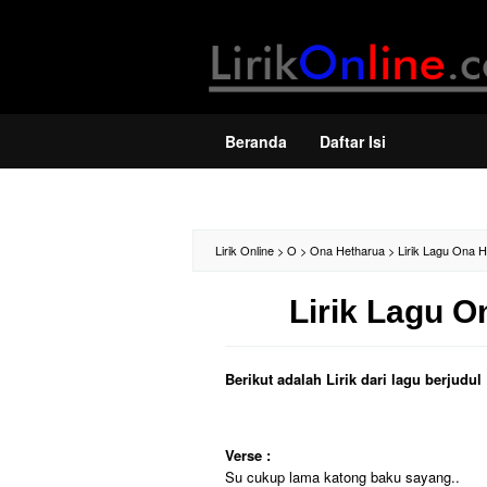
Loncat
ke
konten
Beranda
Daftar Isi
Lirik Online
>
O
>
Ona Hetharua
>
Lirik Lagu Ona 
Lirik Lagu O
Berikut adalah Lirik dari lagu berjud
Verse :
Su cukup lama katong baku sayang..