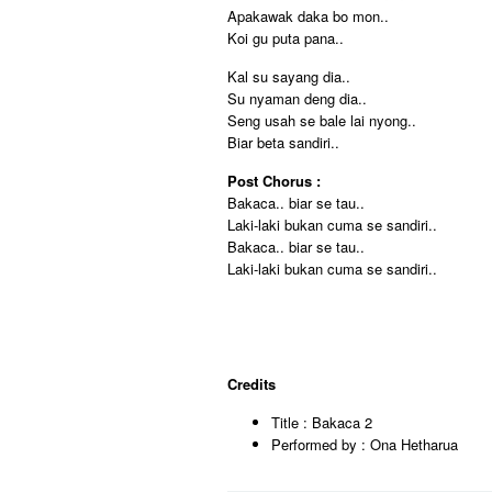
Apakawak daka bo mon..
Koi gu puta pana..
Kal su sayang dia..
Su nyaman deng dia..
Seng usah se bale lai nyong..
Biar beta sandiri..
Post Chorus :
Bakaca.. biar se tau..
Laki-laki bukan cuma se sandiri..
Bakaca.. biar se tau..
Laki-laki bukan cuma se sandiri..
Credits
Title : Bakaca 2
Performed by : Ona Hetharua