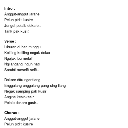
Intro :
Anggut-anggut jarane
Peluh pidit kusire
Jenget pelaib dokare..
Tarik pak kusir..
Verse :
Liburan di hari minggu
Keliling-keliling negak dokar
Ngajak ibu melali
Ngilangang inguh hati
Sambil meselfi-selfi..
Dokare ditu ngantiang
Enggalang-enggalang pang sing ilang
Negak samping pak kusir
Angine kesir-kesir
Pelaib dokare gasir..
Chorus :
Anggut-anggut jarane
Peluh pidit kusire