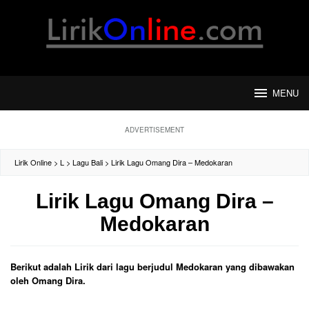
Loncat
ke
konten
MENU
ADVERTISEMENT
Lirik Online
>
L
>
Lagu Bali
>
Lirik Lagu Omang Dira – Medokaran
Lirik Lagu Omang Dira –
Medokaran
Berikut adalah Lirik dari lagu berjudul Medokaran yang dibawakan
oleh Omang Dira.