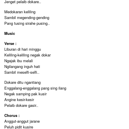
Jenget pelaib dokare..
Medokaran keliling
Sambil megending-gending
Pang tusing sirahe pusing..
Music
Verse :
Liburan di hari minggu
Keliling-keliling negak dokar
Ngajak ibu melali
Ngilangang inguh hati
Sambil meselfi-selfi..
Dokare ditu ngantiang
Enggalang-enggalang pang sing ilang
Negak samping pak kusir
Angine kesir-kesir
Pelaib dokare gasir..
Chorus :
Anggut-anggut jarane
Peluh pidit kusire