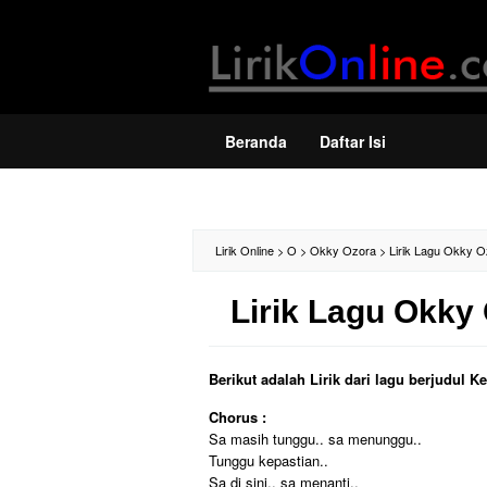
Loncat
ke
konten
Beranda
Daftar Isi
Lirik Online
>
O
>
Okky Ozora
>
Lirik Lagu Okky Oz
Lirik Lagu Okky 
Berikut adalah Lirik dari lagu berjudul 
Chorus :
Sa masih tunggu.. sa menunggu..
Tunggu kepastian..
Sa di sini.. sa menanti..