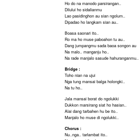
Ho do na manodo parsirangan..
Dilului ho sidalianmu
Lao pasidinghon au sian ngolum..
Dipadao ho langkam sian au..
Boasa saonari ito..
Ro ma ho muse paboahon tu au..
Dang jumpangmu sada baoa songon au
Na malo.. manganju ho..
Na rade manjalo sasude hahuranganmu..
Bridge :
Toho nian na ujui
Nga tung mansai balga holongki..
Na tu ho..
Jala mansai borat do ngolukki
Dukkon marsirang siat ho hasian..
Alai dang tarbahen hu be ito..
Manjalo ho muse di ngolukki..
Chorus :
Nu..nga.. tarlambat ito..