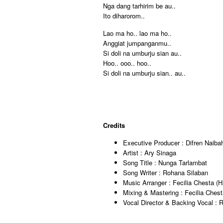
Nga dang tarhirim be au..
Ito diharorom..
Lao ma ho.. lao ma ho..
Anggiat jumpanganmu..
Si doli na umburju sian au..
Hoo.. ooo.. hoo..
Si doli na umburju sian.. au..
Credits
Executive Producer : Difren Naiba
Artist : Ary Sinaga
Song Title : Nunga Tarlambat
Song Writer : Rohana Silaban
Music Arranger : Fecilia Chesta (
Mixing & Mastering : Fecilia Ches
Vocal Director & Backing Vocal : 