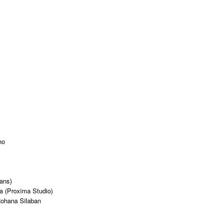
ho
Hans)
ta (Proxima Studio)
Rohana Silaban