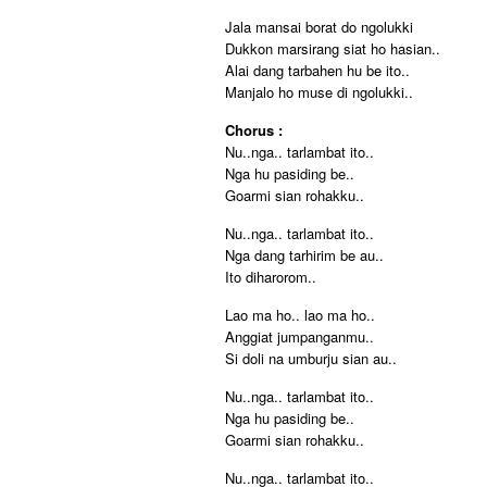
Jala mansai borat do ngolukki
Dukkon marsirang siat ho hasian..
Alai dang tarbahen hu be ito..
Manjalo ho muse di ngolukki..
Chorus :
Nu..nga.. tarlambat ito..
Nga hu pasiding be..
Goarmi sian rohakku..
Nu..nga.. tarlambat ito..
Nga dang tarhirim be au..
Ito diharorom..
Lao ma ho.. lao ma ho..
Anggiat jumpanganmu..
Si doli na umburju sian au..
Nu..nga.. tarlambat ito..
Nga hu pasiding be..
Goarmi sian rohakku..
Nu..nga.. tarlambat ito..