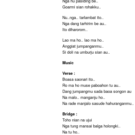
Nga hu pasiding be..
Goarmi sian rohakku..
Nu..nga.. tarlambat ito..
Nga dang tarhirim be au..
Ito diharorom..
Lao ma ho.. lao ma ho..
Anggiat jumpanganmu..
Si doli na umburju sian au..
Music
Verse :
Boasa saonari ito..
Ro ma ho muse paboahon tu au..
Dang jumpangmu sada baoa songon au
Na malo.. manganju ho..
Na rade manjalo sasude hahuranganmu..
Bridge :
Toho nian na ujui
Nga tung mansai balga holongki..
Na tu ho..