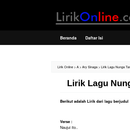
Loncat
ke
konten
Beranda
Daftar Isi
Lirik Online
>
A
>
Ary Sinaga
>
Lirik Lagu Nunga Ta
Lirik Lagu Nun
Berikut adalah Lirik dari lagu berjud
Verse :
Naujui ito..