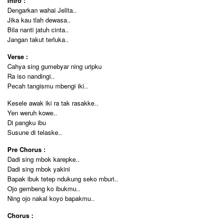
Intro :
Dengarkan wahai Jelita..
Jika kau tlah dewasa..
Bila nanti jatuh cinta..
Jangan takut terluka..
Verse :
Cahya sing gumebyar ning uripku
Ra iso nandingi..
Pecah tangismu mbengi iki..
Kesele awak iki ra tak rasakke..
Yen weruh kowe..
Di pangku ibu
Susune di telaske..
Pre Chorus :
Dadi sing mbok karepke..
Dadi sing mbok yakini
Bapak ibuk tetep ndukung seko mburi..
Ojo gembeng ko ibukmu..
Ning ojo nakal koyo bapakmu..
Chorus :