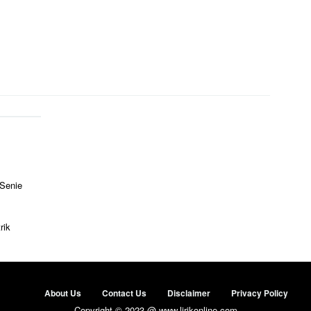
 Senie
rik
About Us
Contact Us
Disclaimer
Privacy Policy
Copyright © 2023 @ www.lirikonline.com