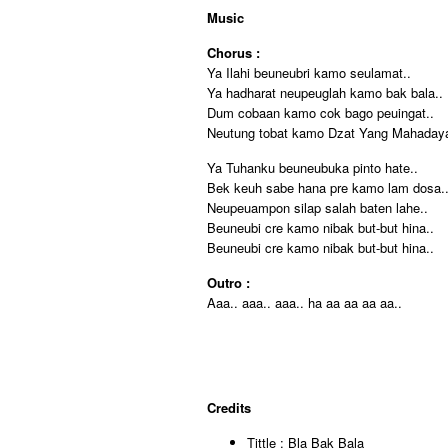
Music
Chorus :
Ya Ilahi beuneubri kamo seulamat..
Ya hadharat neupeuglah kamo bak bala..
Dum cobaan kamo cok bago peuingat..
Neutung tobat kamo Dzat Yang Mahadaya
Ya Tuhanku beuneubuka pinto hate..
Bek keuh sabe hana pre kamo lam dosa.
Neupeuampon silap salah baten lahe..
Beuneubi cre kamo nibak but-but hina..
Beuneubi cre kamo nibak but-but hina..
Outro :
Aaa.. aaa.. aaa.. ha aa aa aa aa..
Credits
Tittle : Bla Bak Bala