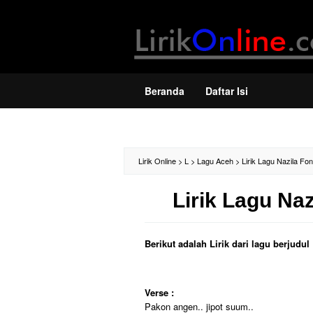
Loncat
ke
konten
Beranda
Daftar Isi
Lirik Online
>
L
>
Lagu Aceh
>
Lirik Lagu Nazila Fo
Lirik Lagu Na
Berikut adalah Lirik dari lagu berjudu
Verse :
Pakon angen.. jipot suum..