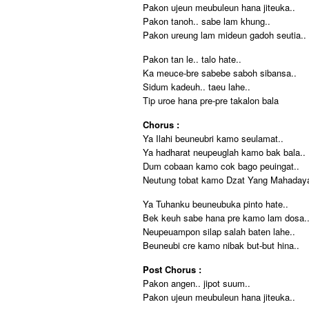
Pakon ujeun meubuleun hana jiteuka..
Pakon tanoh.. sabe lam khung..
Pakon ureung lam mideun gadoh seutia..
Pakon tan le.. talo hate..
Ka meuce-bre sabebe saboh sibansa..
Sidum kadeuh.. taeu lahe..
Tip uroe hana pre-pre takalon bala
Chorus :
Ya Ilahi beuneubri kamo seulamat..
Ya hadharat neupeuglah kamo bak bala..
Dum cobaan kamo cok bago peuingat..
Neutung tobat kamo Dzat Yang Mahadaya
Ya Tuhanku beuneubuka pinto hate..
Bek keuh sabe hana pre kamo lam dosa.
Neupeuampon silap salah baten lahe..
Beuneubi cre kamo nibak but-but hina..
Post Chorus :
Pakon angen.. jipot suum..
Pakon ujeun meubuleun hana jiteuka..