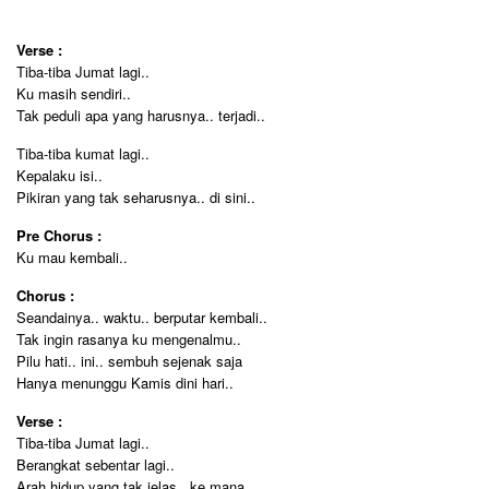
Verse :
Tiba-tiba Jumat lagi..
Ku masih sendiri..
Tak peduli apa yang harusnya.. terjadi..
Tiba-tiba kumat lagi..
Kepalaku isi..
Pikiran yang tak seharusnya.. di sini..
Pre Chorus :
Ku mau kembali..
Chorus :
Seandainya.. waktu.. berputar kembali..
Tak ingin rasanya ku mengenalmu..
Pilu hati.. ini.. sembuh sejenak saja
Hanya menunggu Kamis dini hari..
Verse :
Tiba-tiba Jumat lagi..
Berangkat sebentar lagi..
Arah hidup yang tak jelas.. ke mana..