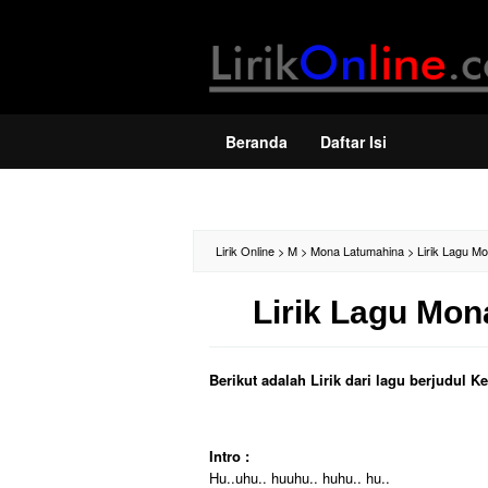
Loncat
ke
konten
Beranda
Daftar Isi
Lirik Online
>
M
>
Mona Latumahina
>
Lirik Lagu M
Lirik Lagu Mo
Berikut adalah Lirik dari lagu berjudul
Intro :
Hu..uhu.. huuhu.. huhu.. hu..