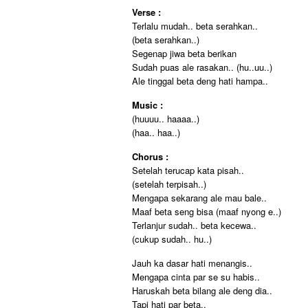
Verse :
Terlalu mudah.. beta serahkan..
(beta serahkan..)
Segenap jiwa beta berikan
Sudah puas ale rasakan.. (hu..uu..)
Ale tinggal beta deng hati hampa..
Music :
(huuuu.. haaaa..)
(haa.. haa..)
Chorus :
Setelah terucap kata pisah..
(setelah terpisah..)
Mengapa sekarang ale mau bale..
Maaf beta seng bisa (maaf nyong e..)
Terlanjur sudah.. beta kecewa..
(cukup sudah.. hu..)
Jauh ka dasar hati menangis..
Mengapa cinta par se su habis..
Haruskah beta bilang ale deng dia..
Tapi hati par beta..