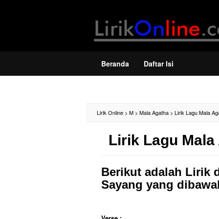
Loncat
ke
konten
Beranda
Daftar Isi
Lirik Online
>
M
>
Mala Agatha
>
Lirik Lagu Mala Ag
Lirik Lagu Mala
Berikut adalah Lirik 
Sayang yang dibawak
Verse :