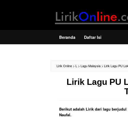
Loncat
ke
konten
Beranda
Daftar Isi
Lirik Online
>
L
>
Lagu Malaysia
>
Lirik Lagu PU Lo
Lirik Lagu PU
Berikut adalah Lirik dari lagu berju
Naufal.