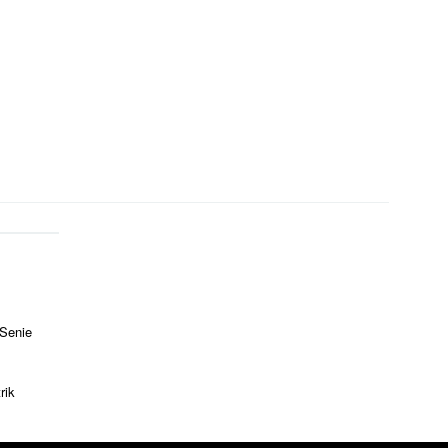
 Senie
rik