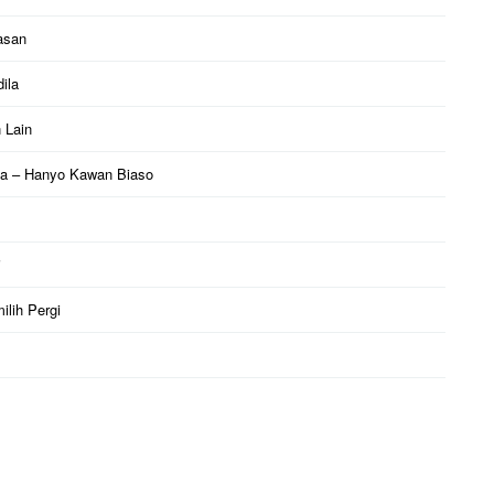
asan
ila
 Lain
ila – Hanyo Kawan Biaso
i
ilih Pergi