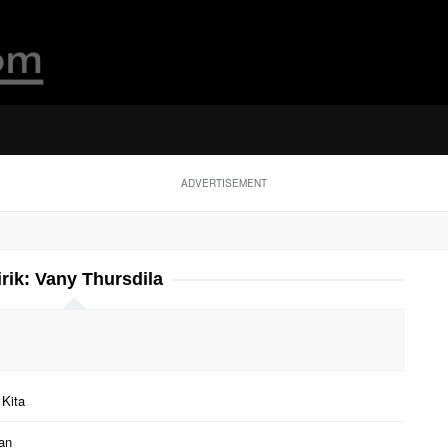
ADVERTISEMENT
irik:
Vany Thursdila
 Kita
han