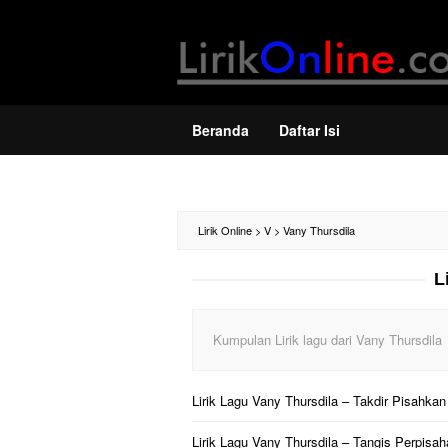
Loncat
ke
konten
Beranda
Daftar Isi
Lirik Online
>
V
>
Vany Thursdila
L
Kumpulan Lirik lagu dari Vany Thursdila
Lirik Lagu Vany Thursdila – Takdir Pisahkan
Lirik Lagu Vany Thursdila – Tangis Perpisa