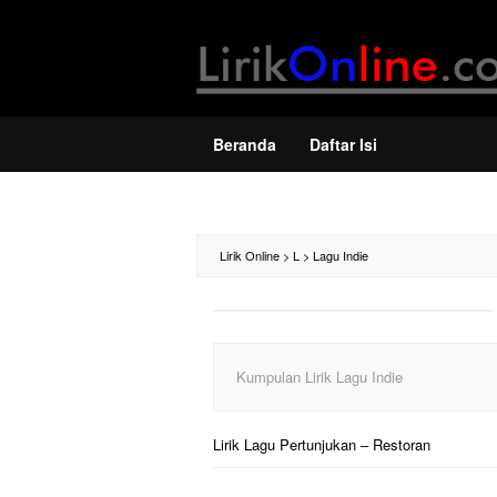
Loncat
ke
konten
Beranda
Daftar Isi
Lirik Online
>
L
>
Lagu Indie
Kumpulan Lirik Lagu Indie
Lirik Lagu Pertunjukan – Restoran