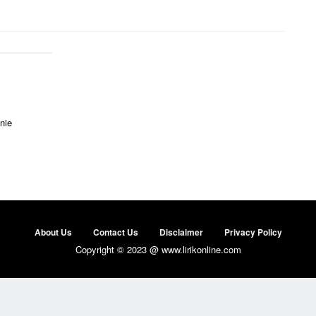
nie
About Us
Contact Us
Disclaimer
Privacy Policy
Copyright © 2023 @ www.lirikonline.com