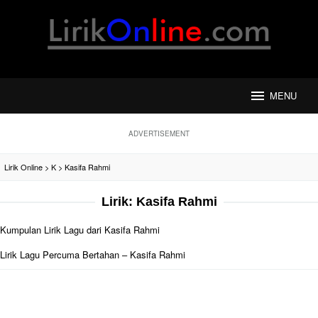
Loncat
ke
konten
MENU
ADVERTISEMENT
Lirik Online
>
K
>
Kasifa Rahmi
Lirik:
Kasifa Rahmi
Kumpulan Lirik Lagu dari Kasifa Rahmi
Lirik Lagu Percuma Bertahan – Kasifa Rahmi