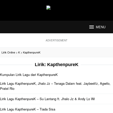
Loncat
ke
konten
MENU
ADVERTISEMENT
Lirik Online
>
K
>
KapthenpureK
Lirik:
KapthenpureK
Kumpulan Lirik Lagu dari KapthenpureK
Lirik Lagu KapthenpureK, Jhalo Jz – Tenaga Dalam feat. JaybeeVz, Agwilo,
Pratel Rio
Lirik Lagu KapthenpureK – Su Lantang ft. Jhalo Jz & Andy Lo Wi
Lirik Lagu KapthenpureK – Tiada Sisa