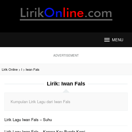
Loncat
ke
konten
MENU
ADVERTISEMENT
Lirik Online
>
I
>
Iwan Fals
Lirik:
Iwan Fals
Kumpulan Lirik Lagu dari Iwan Fals
Lirik Lagu Iwan Fals – Suhu
Lirik Lagu Iwan Fals – Karena Kau Bunda Kami