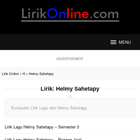
Loncat
ke
konten
MENU
ADVERTISEMENT
Lirik Online
>
H
>
Helmy Sahetapy
Lirik:
Helmy Sahetapy
Kumpulan Lirik Lagu dari Helmy Sahetapy
Lirik Lagu Helmy Sahetapy – Semester 3
Lirik Lagu Helmy Sahetapy – Pegang Janji