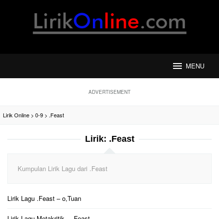
Loncat
ke
konten
MENU
ADVERTISEMENT
Lirik Online
>
0-9
>
.Feast
Lirik:
.Feast
Kumpulan Lirik Lagu dari .Feast
Lirik Lagu .Feast – o,Tuan
Lirik Lagu Metakritik – .Feast