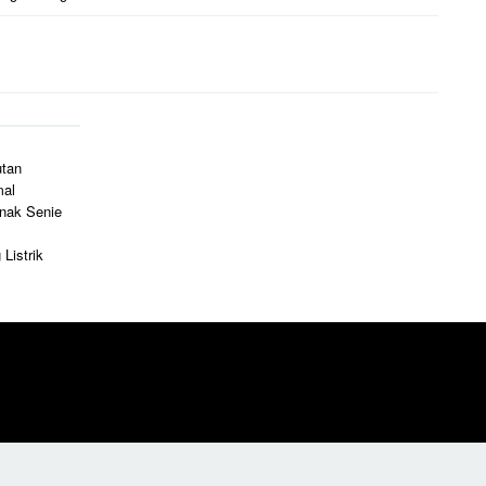
utan
mal
Anak Senie
Listrik