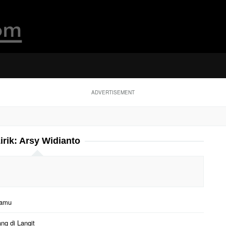
ADVERTISEMENT
irik:
Arsy Widianto
Kamu
ng di Langit