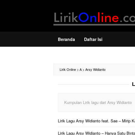
Loncat
ke
konten
Beranda
Daftar Isi
Lirik Online
>
A
>
Arsy Widianto
L
Kumpulan Lirik lagu dari Arsy Widianto
Lirik Lagu Arsy Widianto feat. Sae – Mirip 
Lirik Lagu Arsy Widianto – Hanya Satu Binta