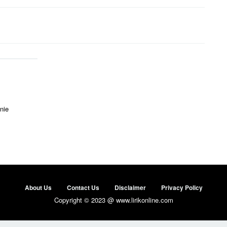
nie
About Us
Contact Us
Disclaimer
Privacy Policy
Copyright © 2023 @ www.lirikonline.com