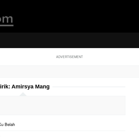
ADVERTISEMENT
irik:
Amirsya Mang
 Ku Belah
i