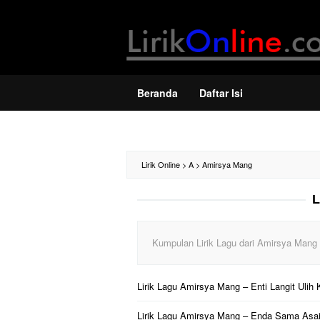
Loncat
ke
konten
Beranda
Daftar Isi
Lirik Online
>
A
>
Amirsya Mang
L
Kumpulan Lirik Lagu dari Amirsya Mang
Lirik Lagu Amirsya Mang – Enti Langit Ulih
Lirik Lagu Amirsya Mang – Enda Sama Asa