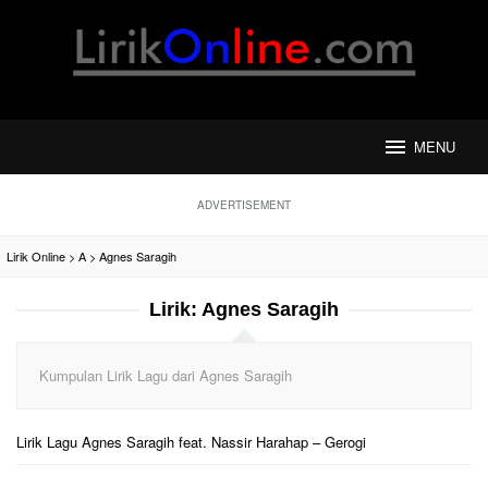
Loncat
ke
konten
MENU
ADVERTISEMENT
Lirik Online
>
A
>
Agnes Saragih
Lirik:
Agnes Saragih
Kumpulan Lirik Lagu dari Agnes Saragih
Lirik Lagu Agnes Saragih feat. Nassir Harahap – Gerogi