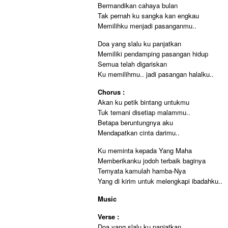
Bermandikan cahaya bulan
Tak pernah ku sangka kan engkau
Memilihku menjadi pasanganmu..
Doa yang slalu ku panjatkan
Memiliki pendamping pasangan hidup
Semua telah digariskan
Ku memilihmu.. jadi pasangan halalku..
Chorus :
Akan ku petik bintang untukmu
Tuk temani disetiap malammu..
Betapa beruntungnya aku
Mendapatkan cinta darimu..
Ku meminta kepada Yang Maha
Memberikanku jodoh terbaik baginya
Ternyata kamulah hamba-Nya
Yang di kirim untuk melengkapi ibadahku..
Music
Verse :
Doa yang slalu ku panjatkan