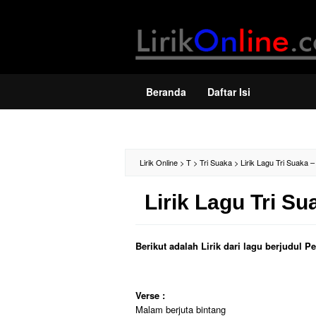
Loncat
ke
konten
Beranda
Daftar Isi
Lirik Online
>
T
>
Tri Suaka
>
Lirik Lagu Tri Suaka 
Lirik Lagu Tri S
Berikut adalah Lirik dari lagu berjudul 
Verse :
Malam berjuta bintang