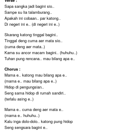
Verse :
Sapa sangka jadi bagini sio..
Sampe su lia talamburang..
Apakah ini cobaan.. par katong..
Di negeri ini e.. (di negeri ini e..)
Skarang katong tinggal bagini..
Tinggal deng cuma aer mata sio..
(cuma deng aer mata..)
Karna su ancor macam bagini.. (huhuhu..)
Tuhan pung rencana.. mau bilang apa e..
Chorus :
Mama e.. katong mau bilang apa e..
(mama e.. mau bilang apa e..)
Hidop di pengungsian..
Seng sama hidop di rumah sandiri..
(terlalu asing e..)
Mama e.. cuma deng aer mata e..
(mama e.. huhuhu..)
Kalu inga dolo-dolo.. katong pung hidop
Seng sengsara bagini e..