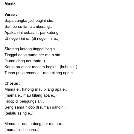
Music
Verse :
Sapa sangka jadi bagini sio..
Sampe su lia talamburang..
Apakah ini cobaan.. par katong..
Di negeri ini e.. (di negeri ini e..)
Skarang katong tinggal bagini..
Tinggal deng cuma aer mata sio..
(cuma deng aer mata..)
Karna su ancor macam bagini.. (huhuhu..)
Tuhan pung rencana.. mau bilang apa e..
Chorus :
Mama e.. katong mau bilang apa e..
(mama e.. mau bilang apa e..)
Hidop di pengungsian..
Seng sama hidop di rumah sandiri..
(terlalu asing e..)
Mama e.. cuma deng aer mata e..
(mama e.. huhuhu..)