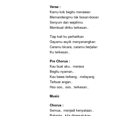
Verse :
Kamu kok begitu menawan
Memandangmu tak bosan-bosan
Senyum dan wajahmu
Membuat diriku terkesan..
Tiap kali ku perhatikan
Gayamu asyik menyenangkan
Caramu bicara, caramu berjalan
Ku terkesan..
Pre Chorus :
Kau buat aku.. merasa
Begitu nyaman..
Kau bawa terbang.. melayang
Terbuai angan..
Hoo ooo.. ooo.. terkesan..
Music
Chorus :
Semua.. menjadi kenyataan..
Bahagia.. kita dipersatukan..