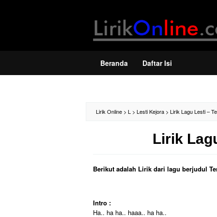
Loncat
ke
konten
Beranda
Daftar Isi
Lirik Online
>
L
>
Lesti Kejora
>
Lirik Lagu Lesti – 
Lirik Lag
Berikut adalah Lirik dari lagu berjudul T
Intro :
Ha.. ha ha.. haaa.. ha ha..